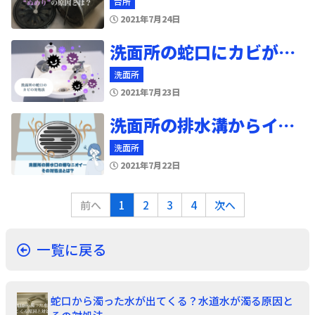
台所
2021年7月24日
洗面所の蛇口にカビが…！及ぼす危険と、対処法
洗面所
2021年7月23日
洗面所の排水溝からイヤな臭いが…対処方法教えます
洗面所
2021年7月22日
前へ
1
2
3
4
次へ
一覧に戻る
蛇口から濁った水が出てくる？水道水が濁る原因と