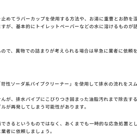
を止めてラバーカップを使用する方法や、お湯に重曹とお酢を
ますが、基本的にトイレットペーパーなどの水に溶けるものが
んので、異物での詰まりが考えられる場合は早急に業者に依頼
「苛性ソーダ系パイプクリーナー」を使用して排水の流れをス
せんが、排水パイプにこびりつき固まった油脂汚れまで除去す
ブルが再発してしまう可能性があります。
消できるというものではなく、あくまでも一時的な応急処置と
に業者に依頼しましょう。