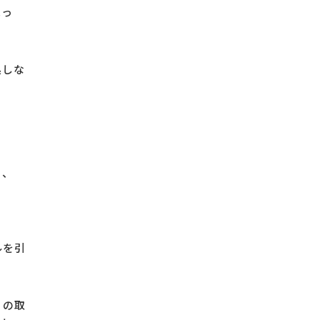
まっ
処しな
」、
ルを引
」の取