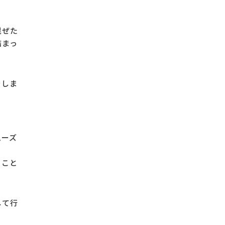
混ぜた
詰まっ
をしま
ムーズ
ること
して行