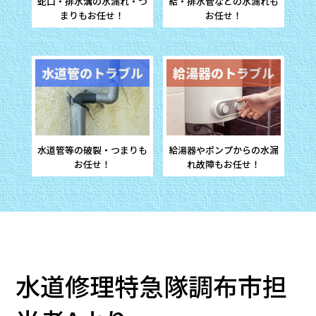
蛇口・排水溝の水漏れ・
つ
給・排水管などの水漏れ
も
まりもお任せ！
お任せ！
水道管のトラブル
給湯器のトラブル
水道管等の破裂・つまり
も
給湯器やポンプからの水漏
お任せ！
れ
故障もお任せ！
水道修理特急隊調布市担